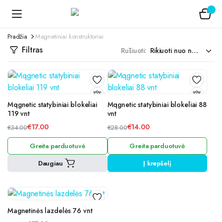
Pradžia
Magnetiniai konstruktoriai
Filtras
Rūšiuoti:
Mqgnetic statybiniai blokeliai
Mqgnetic statybiniai blokeliai 88
119 vnt
vnt
€
17.00
€
14.00
€
34.00
€
28.00
Original
Current
Original
Current
Greita parduotuvė
Greita parduotuvė
price
price
price
price
was:
is:
was:
is:
Daugiau
Į krepšelį
€34.00.
€17.00.
€28.00.
€14.00.
Magnetinės lazdelės 76 vnt