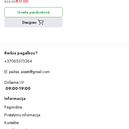
€
17.00
€
35.00
Original
Current
Greita parduotuvė
price
price
was:
is:
Daugiau
€35.00.
€17.00.
Reikia pagalbos?
+37065373264
El. paštas:
aisssti@gmail.com
Dirbame I-V
09:00-19:00
Informacija
Pagrindinis
Pristatymo informacija
Kontaktai