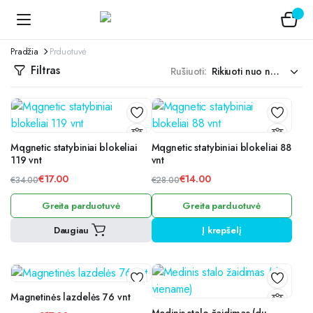
Pradžia
Prduotuvė
Filtras
Rūšiuoti:
Mqgnetic statybiniai blokeliai
Mqgnetic statybiniai blokeliai 88
119 vnt
vnt
€
17.00
€
14.00
€
34.00
€
28.00
Original
Current
Original
Current
Greita parduotuvė
Greita parduotuvė
price
price
price
price
was:
is:
was:
is:
Daugiau
Į krepšelį
€34.00.
€17.00.
€28.00.
€14.00.
Magnetinės lazdelės 76 vnt