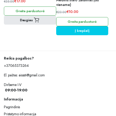
Medinis stalo žaidimas (du
€
17.00
€
35.00
viename)
Original
Current
Greita parduotuvė
price
price
€
10.00
€
23.00
Original
Current
was:
is:
Daugiau
Greita parduotuvė
price
price
€35.00.
€17.00.
was:
is:
Į krepšelį
€23.00.
€10.00.
Reikia pagalbos?
+37065373264
El. paštas:
aisssti@gmail.com
Dirbame I-V
09:00-19:00
Informacija
Pagrindinis
Pristatymo informacija