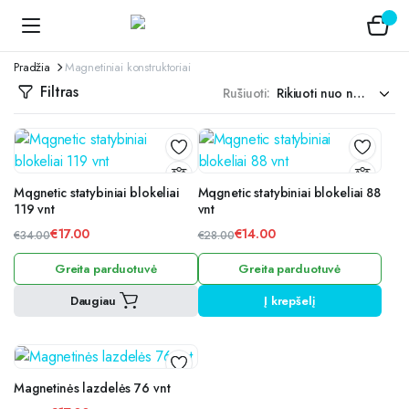
Pradžia
Magnetiniai konstruktoriai
Filtras
Rūšiuoti:
Mqgnetic statybiniai blokeliai
Mqgnetic statybiniai blokeliai 88
119 vnt
vnt
€
17.00
€
14.00
€
34.00
€
28.00
Original
Current
Original
Current
Greita parduotuvė
Greita parduotuvė
price
price
price
price
was:
is:
was:
is:
Daugiau
Į krepšelį
€34.00.
€17.00.
€28.00.
€14.00.
Magnetinės lazdelės 76 vnt