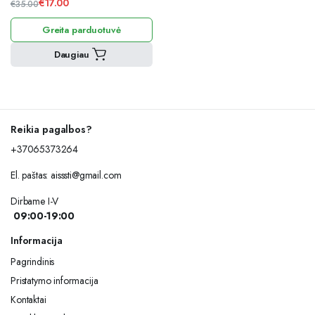
€
17.00
€
35.00
Original
Current
Greita parduotuvė
price
price
was:
is:
Daugiau
€35.00.
€17.00.
Reikia pagalbos?
+37065373264
El. paštas:
aisssti@gmail.com
Dirbame I-V
09:00-19:00
Informacija
Pagrindinis
Pristatymo informacija
Kontaktai