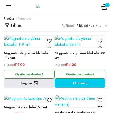
Pradžia
Prduotuvė
Filtras
Rūšiuoti:
Mqgnetic statybiniai blokeliai
Mqgnetic statybiniai blokeliai 88
119 vnt
vnt
€
17.00
€
14.00
€
34.00
€
28.00
Original
Current
Original
Current
Greita parduotuvė
Greita parduotuvė
price
price
price
price
was:
is:
was:
is:
Daugiau
Į krepšelį
€34.00.
€17.00.
€28.00.
€14.00.
Magnetinės lazdelės 76 vnt