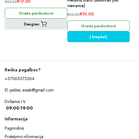
Medinis stalo žaidimas (du
€
17.00
€
35.00
viename)
Original
Current
Greita parduotuvė
price
price
€
10.00
€
23.00
Original
Current
was:
is:
Daugiau
Greita parduotuvė
price
price
€35.00.
€17.00.
was:
is:
Į krepšelį
€23.00.
€10.00.
Reikia pagalbos?
+37065373264
El. paštas:
aisssti@gmail.com
Dirbame I-V
09:00-19:00
Informacija
Pagrindinis
Pristatymo informacija