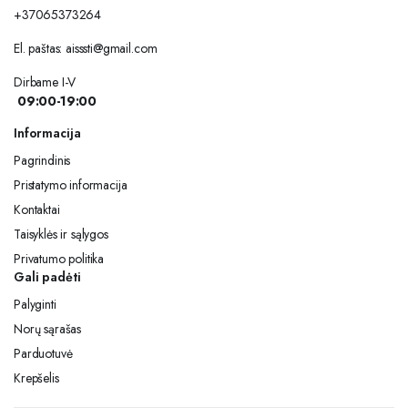
+37065373264
El. paštas:
aisssti@gmail.com
Dirbame I-V
09:00-19:00
Informacija
Pagrindinis
Pristatymo informacija
Kontaktai
Taisyklės ir sąlygos
Privatumo politika
Gali padėti
Palyginti
Norų sąrašas
Parduotuvė
Krepšelis