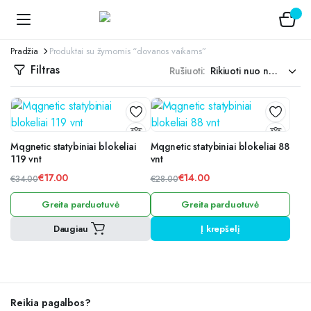
Pradžia
Produktai su žymomis “dovanos vaikams”
Filtras
Rūšiuoti:
Mqgnetic statybiniai blokeliai
Mqgnetic statybiniai blokeliai 88
119 vnt
vnt
€
17.00
€
14.00
€
34.00
€
28.00
Original
Current
Original
Current
Greita parduotuvė
Greita parduotuvė
price
price
price
price
was:
is:
was:
is:
Daugiau
Į krepšelį
€34.00.
€17.00.
€28.00.
€14.00.
Reikia pagalbos?