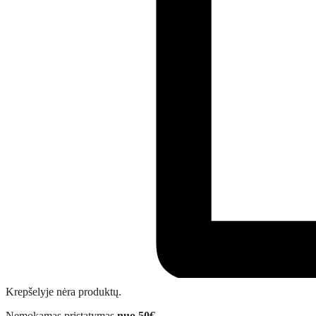
Krepšelyje nėra produktų.
Nemokamas pristatymas
nuo 50€