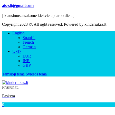
aisssti@gmail.com
Į klausimus atsakome kiekvieną darbo dieną
Copyright 2023 ©. All right reserved. Powered by
kinderiukas.lt
English
Spanish
French
German
USD
EUR
INR
GBP
Tamsioji tema
Šviesos tema
Prisijungti
Paskyra
0