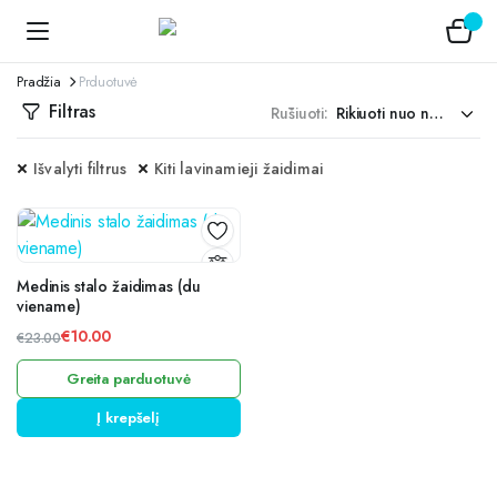
Pradžia
Prduotuvė
Filtras
Rūšiuoti:
Išvalyti filtrus
Kiti lavinamieji žaidimai
Medinis stalo žaidimas (du
viename)
€
10.00
€
23.00
Original
Current
Greita parduotuvė
price
price
was:
is:
Į krepšelį
€23.00.
€10.00.