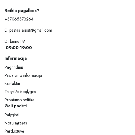
Reikia pagalbos?
+37065373264
El. paštas:
aisssti@gmail.com
Dirbame I-V
09:00-19:00
Informacija
Pagrindinis
Pristatymo informacija
Kontaktai
Taisyklės ir sąlygos
Privatumo politika
Gali padėti
Palyginti
Norų sąrašas
Parduotuvė